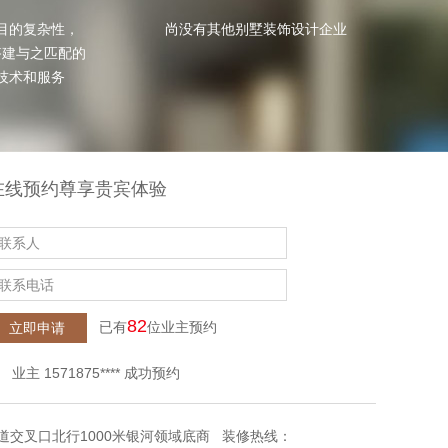
业主
1315795****
成功预约
目的复杂性，

尚没有其他别墅装饰设计企业
业主
1836767****
成功预约
建与之匹配的

业主
1683178****
成功预约
技术和服务
业主
1571875****
成功预约
业主
1854418****
成功预约
业主
1754614****
成功预约
业主
1716748****
成功预约
业主
1726513****
成功预约
在线预约尊享贵宾体验
业主
1373925****
成功预约
业主
1705981****
成功预约
业主
1974023****
成功预约
业主
1315795****
成功预约
业主
1836767****
成功预约
82
业主
1683178****
成功预约
已有
位业主预约
业主
1571875****
成功预约
业主
1854418****
成功预约
业主
1754614****
成功预约
业主
1716748****
成功预约
交叉口北行1000米银河领域底商 装修热线：
业主
1726513****
成功预约