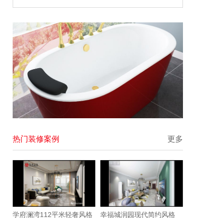
热门装修案例
更多
学府澜湾112平米轻奢风格
幸福城润园现代简约风格