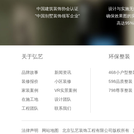
中国建筑装饰协会认证

设计与实施无
"中国别墅装饰领军企业"
确保效果图的实
高达95
关于弘艺
环保整装
品牌故事
新闻资讯
468小户型整
装修报价
小区装修
598品质整装
家装案例
VR实景案例
798尊享整装
在施工地
设计团队
工程团队
联系我们
法律声明
网站地图
北京弘艺装饰工程有限公司版权所有