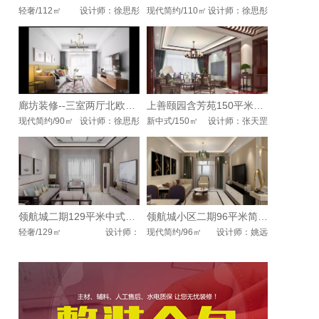
轻奢/112㎡
设计师：徐思彤
现代简约/110㎡
设计师：徐思彤
廊坊装修--三室两厅北欧风格
上善颐园含芳苑150平米中式风格
现代简约/90㎡
设计师：徐思彤
新中式/150㎡
设计师：张天罡
领航城二期129平米中式风格案例
领航城小区二期96平米简约风格
轻奢/129㎡
设计师：
现代简约/96㎡
设计师：姚远