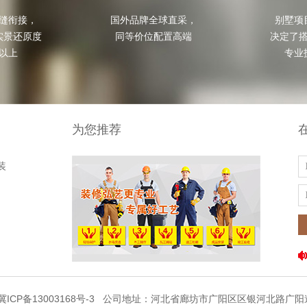
缝衔接，

国外品牌全球直采，

别墅项
景还原度

同等价位配置高端
决定了搭
%以上
专业
为您推荐
装
冀ICP备13003168号-3
公司地址：河北省廊坊市广阳区区银河北路广阳道