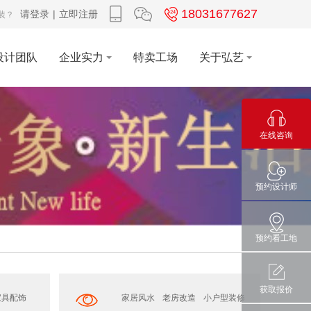
18031677627
请登录
|
立即注册
家装？
设计团队
企业实力
特卖工场
关于弘艺
在线咨询
预约设计师
预约看工地
获取报价
家具配饰
家居风水
老房改造
小户型装修