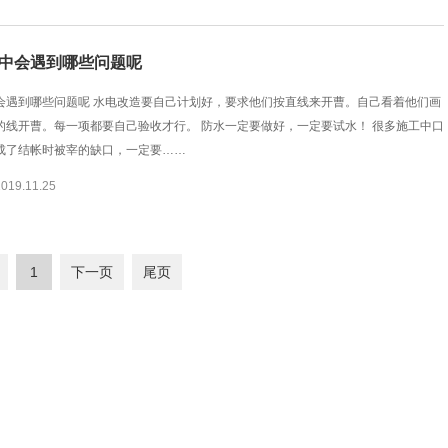
中会遇到哪些问题呢
会遇到哪些问题呢 水电改造要自己计划好，要求他们按直线来开曹。自己看着他们画
的线开曹。每一项都要自己验收才行。 防水一定要做好，一定要试水！ 很多施工中口
成了结帐时被宰的缺口，一定要……
9.11.25
1
下一页
尾页