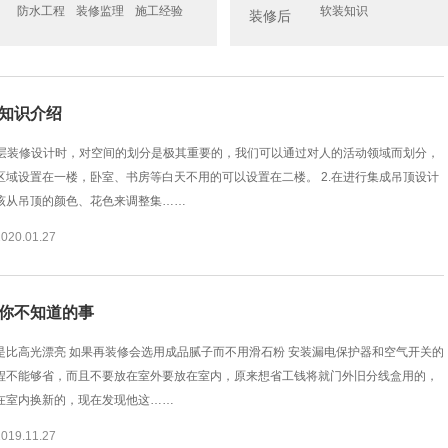
防水工程
装修监理
施工经验
软装知识
装修后
知识介绍
.跃层装修设计时，对空间的划分是极其重要的，我们可以通过对人的活动领域而划分，
区域设置在一楼，卧室、书房等白天不用的可以设置在二楼。 2.在进行集成吊顶设计
该从吊顶的颜色、花色来调整集……
0.01.27
你不知道的事
是比高光漂亮 如果再装修会选用成品腻子而不用滑石粉 安装漏电保护器和空气开关的
程不能够省，而且不要放在室外要放在室内，原来想省工钱将就门外旧分线盒用的，
在室内换新的，现在发现他这……
9.11.27