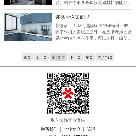
能。如果你不具备验收装修材料的能力，
就很容易被坑，或是因此丢单，或是在施
工时因材料"失火",引起不必要的纠纷。
装修后你知道吗
油漆涂料验收 先检查包装上是……
装修后： 1.我们选择家里的绿植时一般
除了绿植的美观度之外，在应该考虑的就
是对室内的净化作用，可以选择：绿萝、
富贵竹、吊兰等等。 2.一般床下都是储
物的空间，一般放置长时间不穿的衣物、
被褥就好，不要放置铁器，长期有铁
首页
上一页
下一页
尾页
共(1/1)页
器……
弘艺装饰官方微信
联系我们
|
企业简介
|
管理