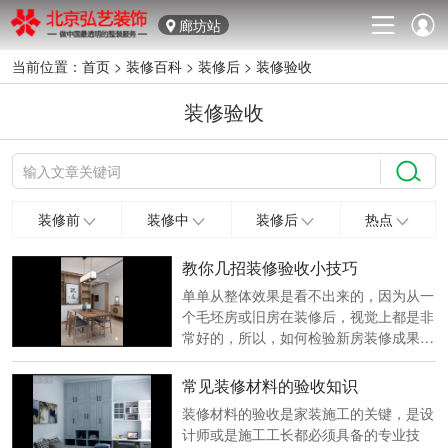
廊坊站
当前位置：
首页
>
装修百科
>
装修后
>
装修验收
装修验收
装修前
装修中
装修后
热点
教你几招装修验收小技巧
单单从整体效果是看不出来的，因为从一
个毛坯房或旧房在装修后，视觉上都是非
常好的，所以，如何检验新房装修成果要
从细节入手。 本文由遵义天地佳设计师
郭小委 提供专业讲解 第一：墙面验收。
常见装修材料的验收知识
用小榔头轻敲墙面，听见声音不实就……
装修材料的验收是家装施工的关键，是设
计师或是施工工长都必须具备的专业技