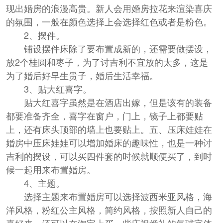
现出婚房的浪漫高贵。新人会用婚房拉花来渲染喜庆
的氛围，一般在颜色选择上会选择红色或者是粉色。
2、摆件。
铺设摆件床除了要布置成新的，还需要做摆设，
放2个桂圆和枣子，为了讨吉利不宜放的太多，这是
为了婚后好早生贵子，婚后生活幸福。
3、贴大红喜字。
贴大红喜字虽然是在酒店出嫁，但是该有的装备
都要准备齐全，喜字在窗户，门上，镜子上都要贴
上，还有床头顶部的墙上也要贴上。五、压床娃娃在
婚房中压床娃娃可以增加婚床的趣味性，也是一种讨
吉利的摆设，可以买四件套的时候就顺便买了，到时
候一起用来布置婚房。
4、主题。
选择主题来布置婚房可以选择波西米亚风格，海
洋风格，粉红公主风格，简约风格，按照新人自己的
喜好来，还可以在淘宝上买一些庆祝婚礼的气球字体